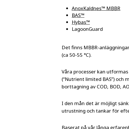
AnoxKaldnes™ MBBR
BAS™
Hybas™
LagoonGuard
Det finns MBBR-anläggningar
(ca 50-55 °C).
Våra processer kan utformas
(“Nutrient limited BAS”) och
borttagning av COD, BOD, AOX
I den mån det är möjligt sän
utrustning och tankar för ef
Baserat på vår långa erfaren