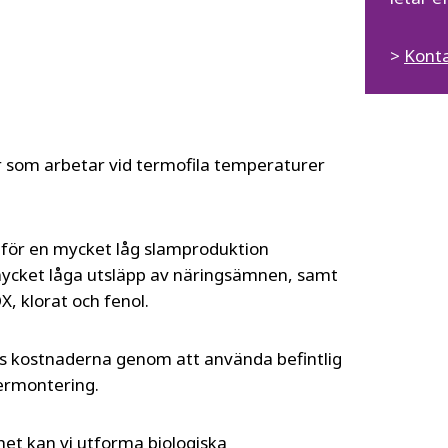
>
Konta
 som arbetar vid termofila temperaturer
 för en mycket låg slamproduktion
 mycket låga utsläpp av näringsämnen, samt
, klorat och fenol.
ks kostnaderna genom att använda befintlig
termontering.
het kan vi utforma biologiska