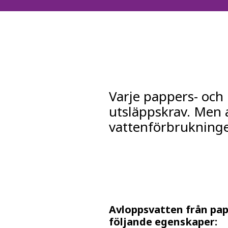
FRANCE
IRELAND
ITALIA
LATIN AMERI
MIDDLE-EAST
NEDERLAND
NORGE
Varje pappers- och
NORTH AMER
utsläppskrav. Men 
POLSKA
vattenförbrukninge
SOUTH EAST 
SVERIGE
UNITED KIN
Avloppsvatten från pap
följande egenskaper: