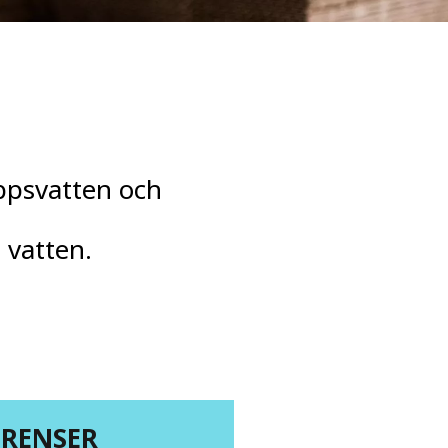
ppsvatten och
 vatten.
ERENSER