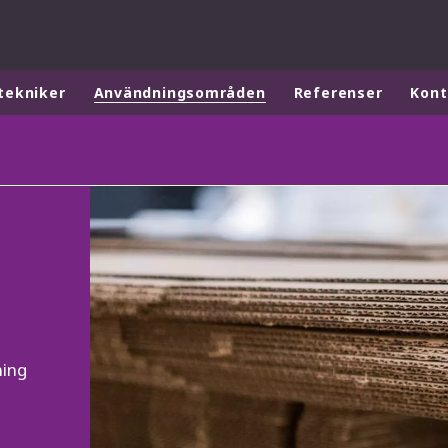
tekniker
Användningsområden
Referenser
Kont
ites
Specialty Brands
ANOXKALDNES
AQUAFLOW
BIOTHANE
ELGA
EVALED
ND
ENTROPÎE
ning
HPD
HYDROTECH