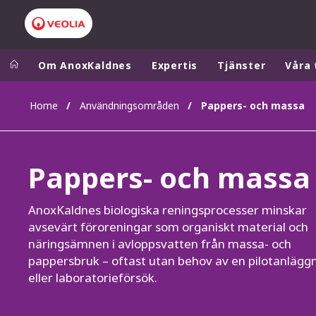
Om AnoxKaldnes
Expertis
Tjänster
Våra 
Home
Användningsområden
Pappers- och massa
Worldwide
Regional s
AUSTRALIA
VEOLIA WATER TECHNOLOGIES
Pappers- och massa
BELGIUM
CANADA
AnoxKaldnes biologiska reningsprocesser minskar
CHINA
avsevärt föroreningar som organiskt material och
DENMARK
näringsämnen i avloppsvatten från massa- och
DEUTSCHLA
pappersbruk – oftast utan behov av en pilotanlägg
eller laboratorieförsök.
ESPAÑA
FINLAND