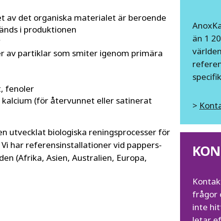
t av det organiska materialet är beroende
AnoxKal
änds i produktionen
än 1 20
r
världen
ter av partiklar som smiter igenom primära
referen
specifi
, fenoler
kalcium (för återvunnet eller satinerat
>
Konta
n utvecklat biologiska reningsprocesser för
Vi har referensinstallationer vid pappers-
KON
en (Afrika, Asien, Australien, Europa,
Kontak
frågor 
inte hi
letar ef