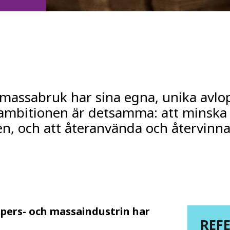
MPP SYSTEMS
OTV
PMT
CA
SIDEM
WESTGARTH
WHITTIER
 massabruk har sina egna, unika avlo
ICA
ambitionen är detsamma: att minska
n, och att återanvända och återvinna
ASIA
GDOM
pers- och massaindustrin har
REF