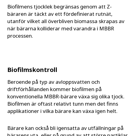
Biofilmens tjocklek begränsas genom att Z-
bäraren är täckt av ett fördefinierat rutnät,
utanför vilket all överbliven biomassa skrapas av
när bärarna kolliderar med varandra i MBBR
processen.
Biofilmskontroll
Beroende på typ av avloppsvatten och
driftförhållanden kommer biofilmen på
konventionella MBBR-bärare växa sig olika tjock.
Biofilmen är oftast relativt tunn men det finns
applikationer i vilka bärare kan växa igen helt.
Bärare kan också bli igensatta av utfällningar på
bärarens yta, eller på grund av att större partiklar