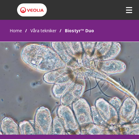
Home
Våra tekniker
Biostyr™ Duo