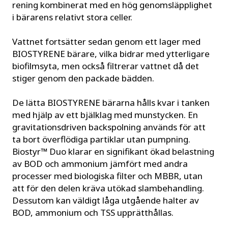
rening kombinerat med en hög genomsläpplighet
i bärarens relativt stora celler.
Vattnet fortsätter sedan genom ett lager med
BIOSTYRENE bärare, vilka bidrar med ytterligare
biofilmsyta, men också filtrerar vattnet då det
stiger genom den packade bädden.
De lätta BIOSTYRENE bärarna hålls kvar i tanken
med hjälp av ett bjälklag med munstycken. En
gravitationsdriven backspolning används för att
ta bort överflödiga partiklar utan pumpning.
Biostyr™ Duo klarar en signifikant ökad belastning
av BOD och ammonium jämfört med andra
processer med biologiska filter och MBBR, utan
att för den delen kräva utökad slambehandling.
Dessutom kan väldigt låga utgående halter av
BOD, ammonium och TSS upprätthållas.