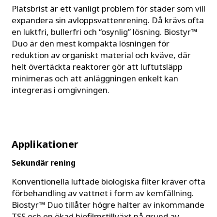
Platsbrist är ett vanligt problem för städer som vill
expandera sin avloppsvattenrening. Då krävs ofta
en luktfri, bullerfri och “osynlig” lösning. Biostyr™
Duo är den mest kompakta lösningen för
reduktion av organiskt material och kväve, där
helt övertäckta reaktorer gör att luftutsläpp
minimeras och att anläggningen enkelt kan
integreras i omgivningen.
Applikationer
Sekundär rening
Konventionella luftade biologiska filter kräver ofta
förbehandling av vattnet i form av kemfällning.
Biostyr™ Duo tillåter högre halter av inkommande
TSS och en ökad biofilmstillväxt på grund av